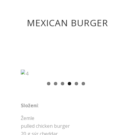
MEXICAN BURGER
Previous
Next
Složení
:
Žemle
pulled chicken burger
20 g sýr cheddar