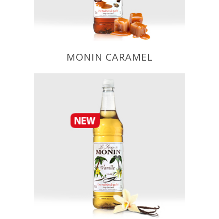
koktejlech, dezertech a jiných
kulinářských jídlech.
1L PET
MONIN CARAMEL
MONIN Vanilla
Chcete-li vytvořit nejlepší vanilkový
sirup na světě, musíte mít nejlepší
vanilkový extrakt na světě. Již více
než 90 let používá MONIN vynikající
vanilkový extrakt z Madagaskaru.
Tento čistý extrakt dodá vanilce
MONIN skvělou chuť, která odlišuje
vaše recepty. Objevte, jak může
MONIN vanilla vylepšit prakticky
jakýkoli nápoj!
1L PET