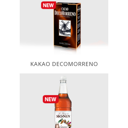
Kakao Decomorreno
Vyrobeno z nejlepších kakaových
bobů, dodává chutnou chuť a
nepřekonatelnou vůni. Jeho tmavá
barva a vysoký výkon zaručují
nejvyšší kvalitu nápojů a pečiva.
150g
KAKAO DECOMORRENO
MONIN Caramel
Karamel znamená karamelizovaný
cukr, který se tradičně vyrábí
roztavením cukru v misce s vodou.
Bohatá chuť a barva karamelu je
výsledkem procesu zahřívání a tání
cukru. Karamelová chuť se používá
zejména v kávových nápojích,