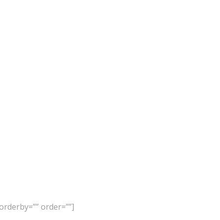
orderby=”” order=””]