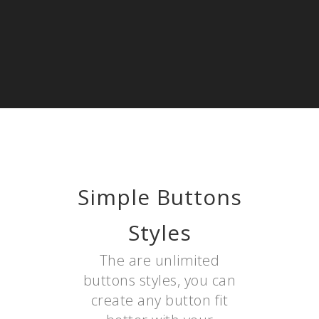
Simple Buttons
Styles
The are unlimited
buttons styles, you can
create any button fit