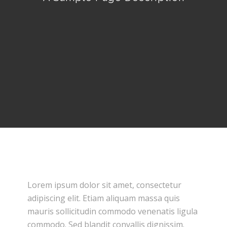
Lorem ipsum dolor sit amet, consectetur
adipiscing elit. Etiam aliquam massa quis
mauris sollicitudin commodo venenatis ligula
commodo. Sed blandit convallis dignissim.